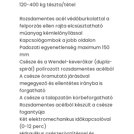
120-400 kg tészta/tétel
Rozsdamentes acél védőburkolattal a
felporzás ellen rajta elcsúsztatható
műanyag kémlelőnyílással
Kapcsológombok a jobb oldalon
Padozati egyenetlenség maximum 150
mm
Csésze és a Wendel-keverőkar (dupla-
spirál) polírozott rozsdamentes acélból
A csésze óramutató járásával
megegyező és ellentétes irányba is
forgatható
A csésze a talapzatán körbeforgatható
Rozsdamentes acélból készült a csésze
fogantyúja
Két elektromechanikus időkapcsolóval
(0-12 perc)
Hidraulikus csészerögzítéssel és