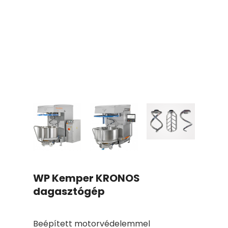
A
Kogépről
Szerviz
Kapcsolat
WP Kemper KRONOS
dagasztógép
Beépített motorvédelemmel