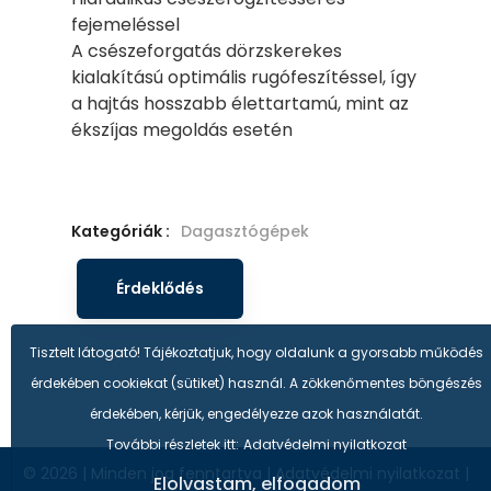
fejemeléssel
A csészeforgatás dörzskerekes
kialakítású optimális rugófeszítéssel, így
a hajtás hosszabb élettartamú, mint az
ékszíjas megoldás esetén
Kategóriák :
Dagasztógépek
Érdeklődés
Tisztelt látogató! Tájékoztatjuk, hogy oldalunk a gyorsabb működés
érdekében cookiekat (sütiket) használ. A zökkenőmentes böngészés
érdekében, kérjük, engedélyezze azok használatát.
További részletek itt:
Adatvédelmi nyilatkozat
© 2026
|
Minden jog fenntartva
|
Adatvédelmi nyilatkozat
|
Elolvastam, elfogadom