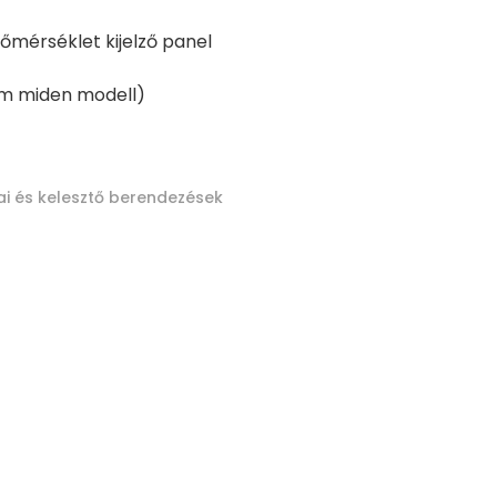
s hőmérséklet kijelző panel
em miden modell)
ai és kelesztő berendezések