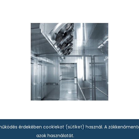
bb működés érdekében cookiekat (sütiket) használ. A zökkenőmen
Ice Cool sokkoló
azok használatát.