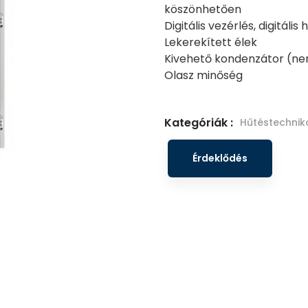
köszönhetően
Digitális vezérlés, digitáli
Lekerekített élek
Kivehető kondenzátor (n
Olasz minőség
Kategóriák :
Hűtéstechnik
Érdeklődés