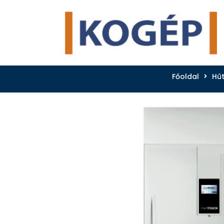
Főoldal
Hűt