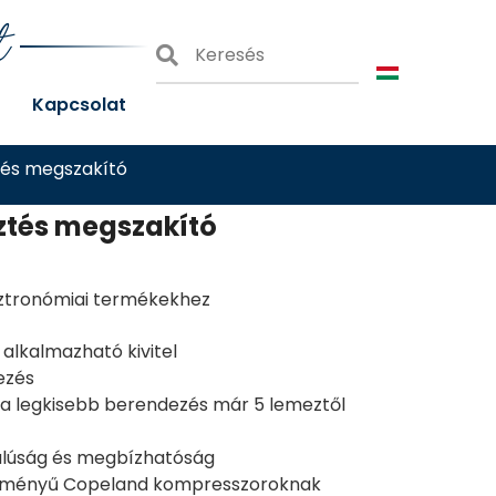
t
Kapcsolat
és megszakító
ztés megszakító
sztronómiai termékekhez
 alkalmazható kivitel
ezés
 legkisebb berendezés már 5 lemeztől
dalúság és megbízhatóság
stíményű Copeland kompresszoroknak