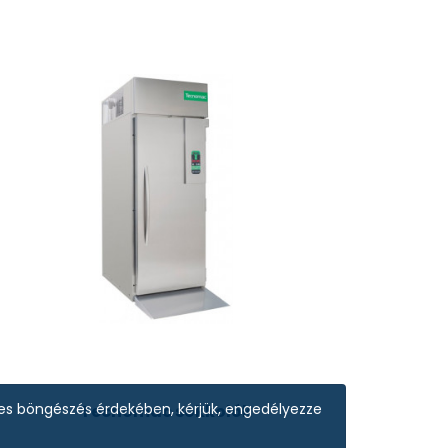
tes böngészés érdekében, kérjük, engedélyezze
Tecnomac sokkolók