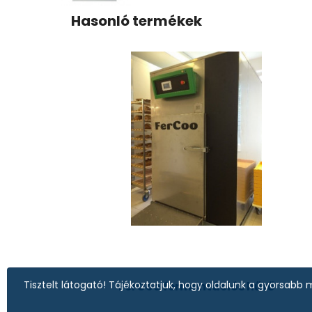
Hasonló termékek
Tisztelt látogató! Tájékoztatjuk, hogy oldalunk a gyorsa
FerCoo fermentációs hűtő