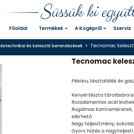
Süssük ki együt
Főoldal
Termékek
A Kogépről
Szerviz
Tecnomac keleszt
éstechnikai és kelesztő berendezések
Tecnomac keles
Pékáru, tésztafélék és ga
Kenyértészta tárolására is
Rozsdamentes acél kivitel
Rugalmas kamraméretek, a
elérhető
Nagy teljesítmény, sokol
Gyors hűtés a nagytelje