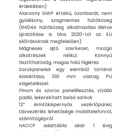
érdekében)
Alacsony GWP értékű, ózonbarát, nem
gyúlékony, szagmentes hűtőközeg
(R404A hűtőközeg alkalmazása illetve
újratöltése is tilos 2020-tól az EU
előírásoknak megfelelően)
Mágneses ajtó szerkezet, mozgó
alkatrészek nélkül. Könnyű
tisztíthatóság, magas fokú higiénia
Sarokpanelek egy elemből történő
kialakítása, 100 mm vastag PU
szigeteléssel
Finom és szoros panelillesztés, vízálló
padló, lekerekített belső sarkok
12” érintőképernyős vezérlőpanel,
távvezérlés lehetősége mobiltelefonról,
számítógépről
HACCP adattábla akár 1 évig