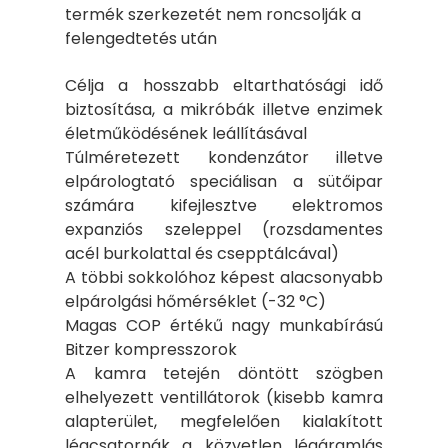
termék szerkezetét nem roncsolják a
felengedtetés után
Célja a hosszabb eltarthatósági idő
biztosítása, a mikróbák illetve enzimek
életműködésének leállításával
Túlméretezett kondenzátor illetve
elpárologtató speciálisan a sütőipar
számára kifejlesztve elektromos
expanziós szeleppel (rozsdamentes
acél burkolattal és csepptálcával)
A többi sokkolóhoz képest alacsonyabb
elpárolgási hőmérséklet (-32 °C)
Magas COP értékű nagy munkabírású
Bitzer kompresszorok
A kamra tetején döntött szögben
elhelyezett ventillátorok (kisebb kamra
alapterület, megfelelően kialakított
légcsatornák a közvetlen légáramlás