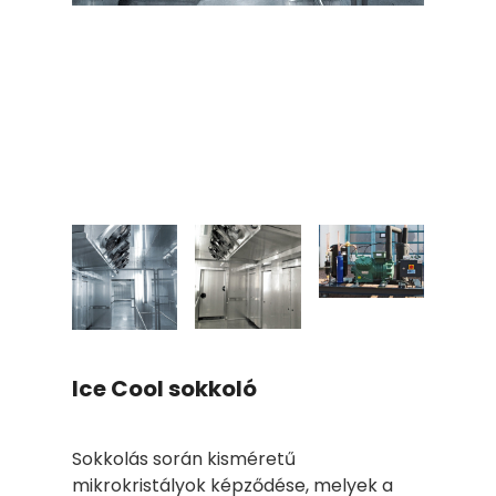
Főoldal
Termékek
A
Kogépről
Szerviz
Kapcsolat
Ice Cool sokkoló
Sokkolás során kisméretű
mikrokristályok képződése, melyek a