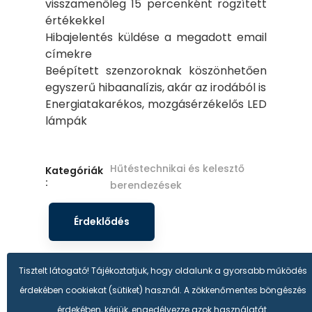
visszamenőleg 15 percenként rögzített
értékekkel
Hibajelentés küldése a megadott email
címekre
Beépített szenzoroknak köszönhetően
egyszerű hibaanalízis, akár az irodából is
Energiatakarékos, mozgásérzékelős LED
lámpák
Hűtéstechnikai és kelesztő
Kategóriák
:
berendezések
Érdeklődés
Tisztelt látogató! Tájékoztatjuk, hogy oldalunk a gyorsabb működés
érdekében cookiekat (sütiket) használ. A zökkenőmentes böngészés
érdekében, kérjük, engedélyezze azok használatát.