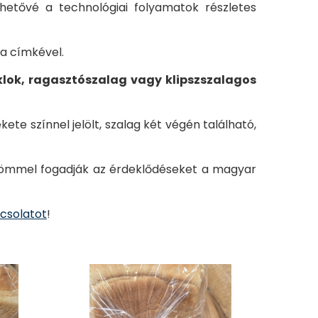
ehetővé a technológiai folyamatok részletes
 a címkével.
klok, ragasztószalag vagy klipszszalagos
te színnel jelölt, szalag két végén található,
örömmel fogadják az érdeklődéseket a magyar
pcsolatot
!