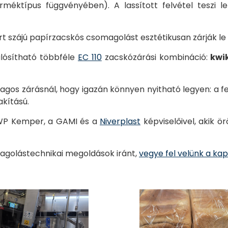
méktípus függvényében). A lassított felvétel teszi l
ert szájú papírzacskós csomagolást esztétikusan zárják le
lósítható többféle
EC 110
zacskózárási kombináció:
kwi
gos zárásnál, hogy igazán könnyen nyitható legyen: a feke
akítású.
 WP Kemper, a GAMI és a
Niverplast
képviselőivel, akik 
magolástechnikai megoldások iránt,
vegye fel velünk a ka