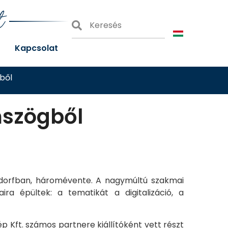
t
Kapcsolat
ből
mszögből
eldorfban, háromévente. A nagymúltú szakmai
ira épültek: a tematikát a digitalizáció, a
 Kft. számos partnere kiállítóként vett részt