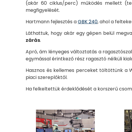
(akár 60 ciklus/perc) működés mellett (ter
megfigyelését.
Hartmann fejlesztés a
GBK 240
, ahol a feltek
Láthattuk, hogy akár egy gépen belül megva
zárás
.
Apró, ám lényeges változtatás a ragasztószala
egymással érintkező rész ragasztó nélküli kial
Hasznos és kellemes perceket töltöttünk a
piaci szereplőktől.
Ha felkeltettük érdeklődését a korszerű cso