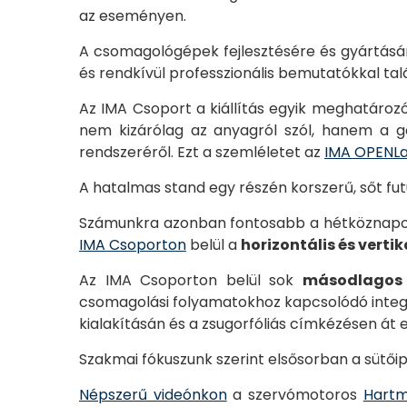
az eseményen.
A csomagológépek fejlesztésére és gyártásá
és rendkívül professzionális bemutatókkal tal
Az IMA Csoport a kiállítás egyik meghatározó 
nem kizárólag az anyagról szól, hanem a g
rendszeréről. Ezt a szemléletet az
IMA OPENL
A hatalmas stand egy részén korszerű, sőt fut
Számunkra azonban fontosabb a hétköznapokba
IMA Csoporton
belül a
horizontális és vert
Az IMA Csoporton belül sok
másodlagos
csomagolási folyamatokhoz kapcsolódó integr
kialakításán és a zsugorfóliás címkézésen át 
Szakmai fókuszunk szerint elsősorban a sütői
Népszerű videónkon
a szervómotoros
Hart