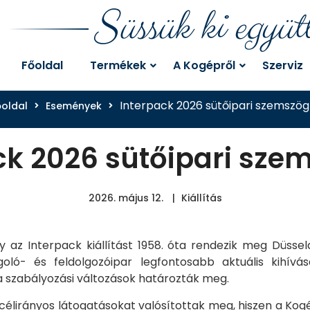
Süssük ki együt
Főoldal
Termékek
A Kogépről
Szerviz
Interpack 2026 sütőipari szemszög
őoldal
Események
ck 2026 sütőipari sze
2026. május 12.
Kiállítás
gy az Interpack kiállítást 1958. óta rendezik meg Düss
ló- és feldolgozóipar legfontosabb aktuális kihívása
 szabályozási változások határozták meg.
élirányos látogatásokat valósítottak meg, hiszen a Kogép