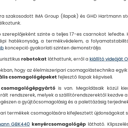
ra szakosodott IMA Group (Ilapak) és GHD Hartmann sta
álkoztunk.
szereplőjeként szinte a teljes 17-es csarnokot lefedte. 
épi hatékonyság, a termékvédelem, a folyamatstabilitá
ab
koncepció gyakorlati szinten demonstrálja.
urisztikus
robotokat
láthattunk, erről a
kiállító videóját
n, hogy az élelmiszeripari csomagolástechnika egyik k
ikális csomagológépeket
fejlesztő Ilapak képviseli.
 csomagológépgyártó
is van. Megoldásaik közül k
ált rendszerek, melyek a szállítórendszerektől kezdve a
egészen a gyűjtőcsomagolásig és a palettázásig terjednek
pari termékek csomagolására kifejlesztett újdonságokat 
mann GBK440
kenyércsomagológép
látható. Klipszel