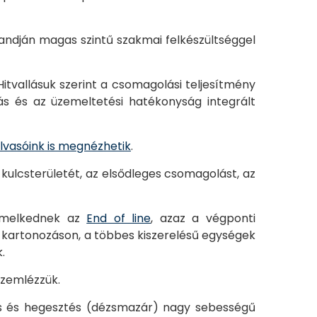
ndján magas szintű szakmai felkészültséggel
Hitvallásuk szerint a csomagolási teljesítmény
s és az üzemeltetési hatékonyság integrált
 Olvasóink is megnézhetik
.
ulcsterületét, az elsődleges csomagolást, az
iemelkednek az
End of line
, azaz a végponti
 kartonozáson, a többes kiszerelésű egységek
.
szemlézzük.
és és hegesztés (dézsmazár) nagy sebességű