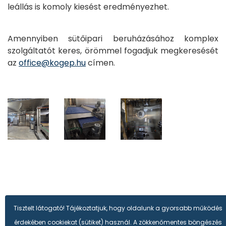
leállás is komoly kiesést eredményezhet.
Amennyiben sütőipari beruházásához komplex
szolgáltatót keres, örömmel fogadjuk megkeresését
az
office@kogep.hu
címen.
Tisztelt látogató! Tájékoztatjuk, hogy oldalunk a gyorsabb működés
érdekében cookiekat (sütiket) használ. A zökkenőmentes böngészés