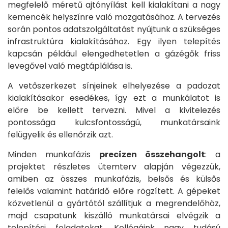
megfelelő méretű ajtónyílást kell kialakítani a nagy
kemencék helyszínre való mozgatásához. A tervezés
során pontos adatszolgáltatást nyújtunk a szükséges
infrastruktúra kialakításához. Egy ilyen telepítés
kapcsán például elengedhetetlen a gázégők friss
levegővel való megtáplálása is.
A vetőszerkezet sínjeinek elhelyezése a padozat
kialakításakor esedékes, így ezt a munkálatot is
előre be kellett tervezni. Mivel a kivitelezés
pontossága kulcsfontosságú, munkatársaink
felügyelik és ellenőrzik azt.
Minden munkafázis
precízen összehangolt
: a
projektet részletes ütemterv alapján végezzük,
amiben az összes munkafázis, belsős és külsős
felelős valamint határidő előre rögzített. A gépeket
közvetlenül a gyártótól szállítjuk a megrendelőhöz,
majd csapatunk kiszálló munkatársai elvégzik a
telepítési feladatokat. Kollégáink nagy tudású