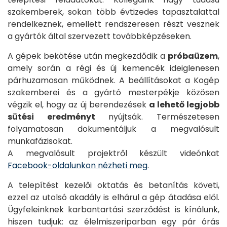
szakemberek, sokan több évtizedes tapasztalattal
rendelkeznek, emellett rendszeresen részt vesznek
a gyártók által szervezett továbbképzéseken.
A gépek bekötése után megkezdődik a
próbaüzem
,
amely során a régi és új kemencék ideiglenesen
párhuzamosan működnek. A beállításokat a Kogép
szakemberei és a gyártó mesterpékje közösen
végzik el, hogy az új berendezések
a lehető legjobb
sütési eredményt
nyújtsák. Természetesen
folyamatosan dokumentáljuk a megvalósult
munkafázisokat.
A megvalósult projektről készült videónkat
Facebook-oldalunkon nézheti meg
.
A telepítést kezelői oktatás és betanítás követi,
ezzel az utolsó akadály is elhárul a gép átadása elől.
Ügyfeleinknek karbantartási szerződést is kínálunk,
hiszen tudjuk: az élelmiszeriparban egy pár órás