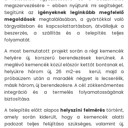
megszervezésére – ebben nyújtunk mi segítséget.
Segítünk az
igényeknek leginkább megfelelő
Főoldal
megoldások
megtalálásában, a gyártókkal való
Termékek
tárgyalásban és kapcsolattartásban, átvállaljuk a
beszerzés, a szállítás és a telepítés teljes
folyamatát.
A
Kogépről
A most bemutatott projekt során a régi kemencék
helyére új, korszerű berendezések kerülnek. A
meglévő kemencék közül először kettőt bontanak el,
Szerviz
helyükre három új, 26 m2-es kerül, majd a
Kapcsolat
próbaüzem után a maradék négyet is lecserélik,
másik három, új berendezésre. A cél: zökkenőmentes
integráció és a termelés folyamatosságának
biztosítása.
A telepítés előtt alapos
helyszíni felmérés
történt,
amely során kiderült, hogy a kemencék alatti
padozat teljes felújítása szükséges, valamint új,