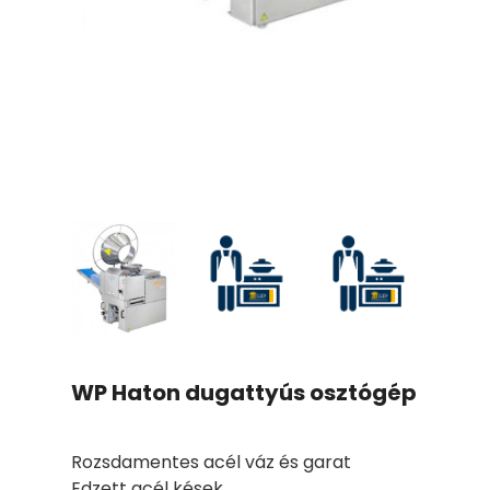
Kogépről
Szerviz
Kapcsolat
WP Haton dugattyús osztógép
Rozsdamentes acél váz és garat
Edzett acél kések