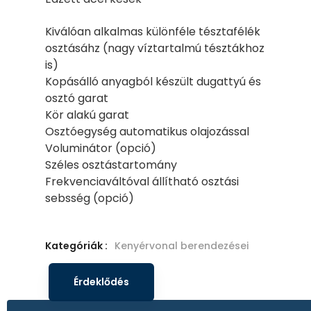
Kiválóan alkalmas különféle tésztafélék
osztásáhz (nagy víztartalmú tésztákhoz
is)
Kopásálló anyagból készült dugattyú és
osztó garat
Kör alakú garat
Osztóegység automatikus olajozással
Voluminátor (opció)
Széles osztástartomány
Frekvenciaváltóval állítható osztási
sebsség (opció)
Kategóriák :
Kenyérvonal berendezései
Érdeklődés