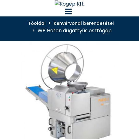
Főoldal
Kenyérvonal berendezései
WP Haton dugattyús osztógép
Főoldal
Termékek
A