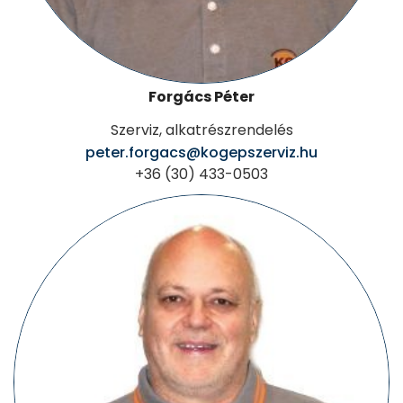
Forgács Péter
Szerviz, alkatrészrendelés
peter.forgacs@kogepszerviz.hu
+36 (30) 433-0503