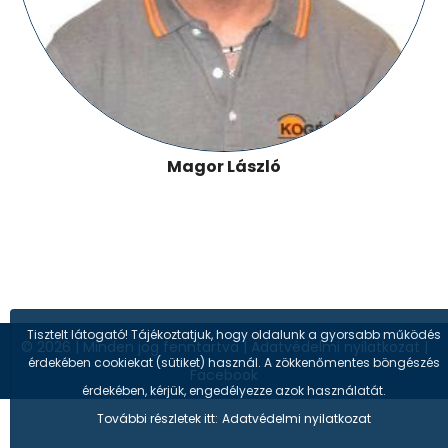
Magor László
Tisztelt látogató! Tájékoztatjuk, hogy oldalunk a gyorsabb működés
© 2026
|
Minden jog fenntartva
|
Adatvédelmi nyilatkozat
|
érdekében cookiekat (sütiket) használ. A zökkenőmentes böngészés
Facebook
érdekében, kérjük, engedélyezze azok használatát.
További részletek itt:
Adatvédelmi nyilatkozat