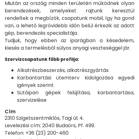
Miután az ország minden területén működnek olyan
berendezések, amelyeket rajtunk keresztül
rendeltek a megbízók, csapatunk mobil, így ha gond
van, a lehető legrövidebb időn belül érkezik az adott
gép, berendezés specialistája.
Tudjuk, hogy ebben az iparágban a késedelem,
kiesés a termelésből súlyos anyagi veszteséggel jár.
Szervizcsapatunk főbb profilja:
Alkatrészbeszerzés, alkatrészgyártás
Karbantartási ütemterv kidolgozása egyedi
igények szerint
Sütőipari gépek felújítása, karbantartása,
szervizelése
Cím
2310 Szigetszentmiklós, Tagi út 4.
Levelezési cím: 2040 Budaörs, Pf. 499.
Telefon: +36 (23) 200-460