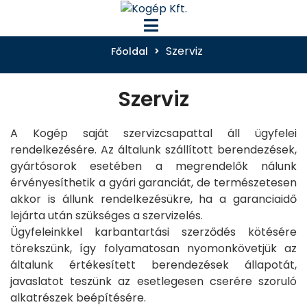
Szerviz
Főoldal
Szerviz
A Kogép saját szervizcsapattal áll ügyfelei
rendelkezésére. Az általunk szállított berendezések,
gyártósorok esetében a megrendelők nálunk
érvényesíthetik a gyári garanciát, de természetesen
akkor is állunk rendelkezésükre, ha a garanciaidő
lejárta után szükséges a szervizelés.
Ügyfeleinkkel karbantartási szerződés kötésére
törekszünk, így folyamatosan nyomonkövetjük az
általunk értékesített berendezések állapotát,
javaslatot teszünk az esetlegesen cserére szoruló
alkatrészek beépítésére.