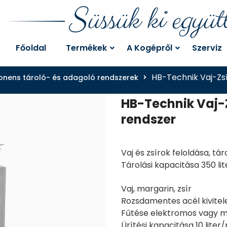
Süssük ki együt
Főoldal
Termékek
A Kogépről
Szerviz
HB-Technik Vaj-Zs
onens tároló- és adagoló rendszerek
HB-Technik Vaj-
rendszer
Vaj és zsírok feloldása, t
Tárolási kapacitása 350 lit
Vaj, margarin, zsír
Rozsdamentes acél kivite
Fűtése elektromos vagy m
Ürítési kapacitása 10 liter