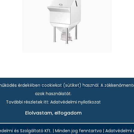
bb működés érdekében cookiekat (sütiket) használ. A zökkenőmen
HB-Technik SE10 Zsákos felöntő
azok használatát.
További részletek itt:
Adatvédelmi nyilatkozat
Elolvastam, elfogadom
delmi és Szolgáltató Kft.
|
Minden jog fenntartva
|
Adatvédelmi n