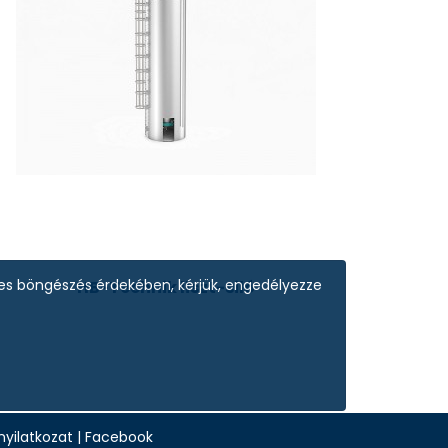
tes böngészés érdekében, kérjük, engedélyezze
HB-Technik liszt-siló
yilatkozat
|
Facebook