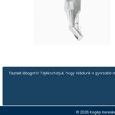
Tisztelt látogató! Tájékoztatjuk, hogy oldalunk a gyorsa
HB-Technik SEWA liszt mérlegtartály
© 2026
Kogép Kereske