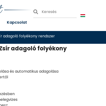
t
Kapcsolat
ír adagoló folyékony rendszer
Zsír adagoló folyékony
árolása és automatikus adagolása
ertől
lezésben
elegvizes
/perc