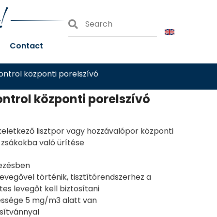
!
Contact
ntrol központi porelszívó
ntrol központi porelszívó
keletkező lisztpor vagy hozzávalópor központi
 zsákokba való ürítése
lezésben
 levegővel történik, tisztítórendszerhez a
es levegőt kell biztosítani
essége 5 mg/m3 alatt van
sítvánnyal