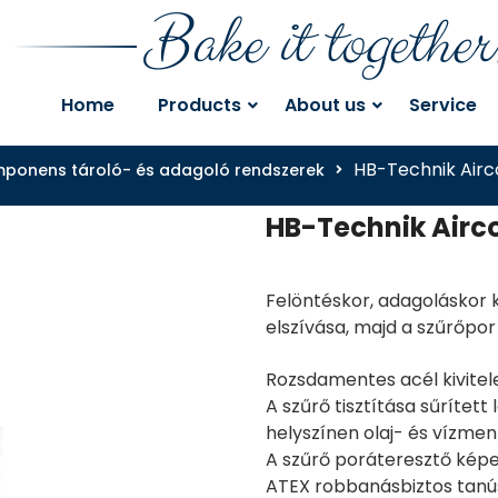
Bake it together
Home
Products
About us
Service
HB-Technik Airco
omponens tároló- és adagoló rendszerek
HB-Technik Airco
Felöntéskor, adagoláskor 
elszívása, majd a szűrőpor
Rozsdamentes acél kivite
A szűrő tisztítása sűrített
helyszínen olaj- és vízment
A szűrő poráteresztő kép
ATEX robbanásbiztos tanú