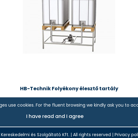
HB-Technik Folyékony élesztő tartály
es use cookies. For the fluent browsing we kindly ask you to ac
I have read and I agree
Kereskedelmi és Szolgáltató Kft.
|
All rights reserved
|
Privacy pol