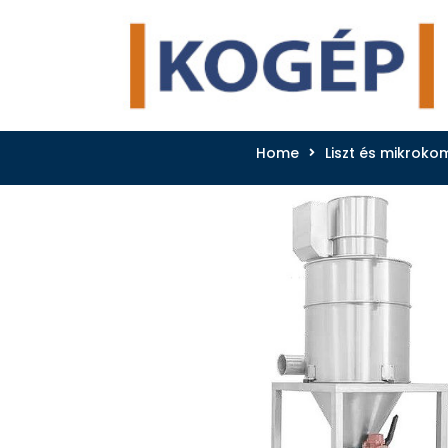
Home
Liszt és mikrok