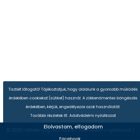
Tisztelt látogató! Tájékoztatjuk, hogy oldalunk a gyorsabb működés
érdekében cookiekat (sütiket) használ. A zökkenőmentes böngészés
érdekében, kérjük, engedélyezze azok használatát.
További részletek itt:
Adatvédelmi nyilatkozat
Elolvastam, elfogadom
© 2026
|
Minden jog fenntartva
|
Adatvédelmi nyilatkozat
|
Facebook