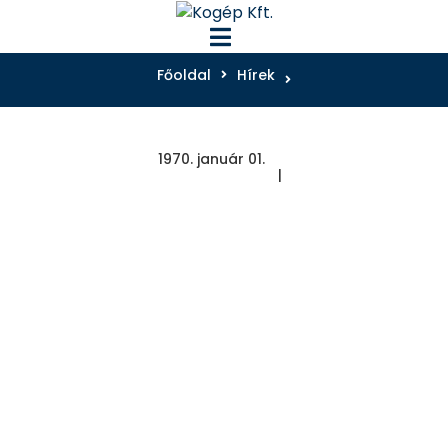
Főoldal
Hírek
1970. január 01.
Főoldal
Termékek
A
Kogépről
Szerviz
Kapcsolat