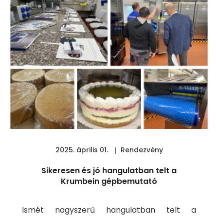
Főoldal
Termékek
A
Kogépről
Szerviz
2025. április 01.
Rendezvény
Kapcsolat
Sikeresen és jó hangulatban telt a
Krumbein gépbemutató
Ismét nagyszerű hangulatban telt a