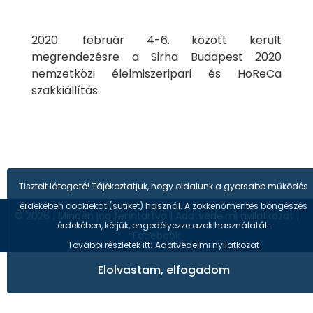
2020. február 4-6. között került
megrendezésre a Sirha Budapest 2020
nemzetközi élelmiszeripari és HoReCa
szakkiállítás.
Tisztelt látogató! Tájékoztatjuk, hogy oldalunk a gyorsabb működés
érdekében cookiekat (sütiket) használ. A zökkenőmentes böngészés
© 2026
|
Minden jog fenntartva
|
Adatvédelmi nyilatkozat
|
érdekében, kérjük, engedélyezze azok használatát.
Facebook
További részletek itt:
Adatvédelmi nyilatkozat
Elolvastam, elfogadom