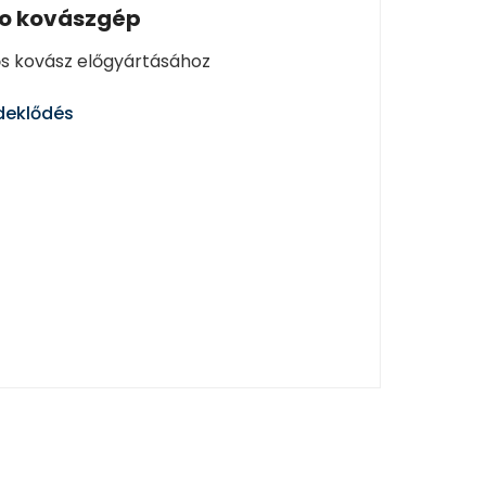
ro kovászgép
s kovász előgyártásához
deklődés