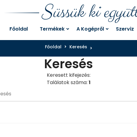
Süssük ki együt
Főoldal
Termékek
A Kogépről
Szerviz
Főoldal
Keresés
Keresés
Keresett kifejezés:
Találatok száma:
1