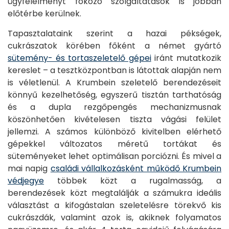
ügyfélélményt fokozó szolgáltatások is jobban
előtérbe kerülnek.
Tapasztalataink szerint a hazai pékségek,
cukrászatok körében főként a német gyártó
sütemény- és tortaszeletelő gépei
iránt mutatkozik
kereslet – a tesztközpontban is látottak alapján nem
is véletlenül. A Krumbein szeletelő berendezéseit
könnyű kezelhetőség, egyszerű tisztán tarthatóság
és a dupla rezgőpengés mechanizmusnak
köszönhetően kivételesen tiszta vágási felület
jellemzi. A számos különböző kivitelben elérhető
gépekkel változatos méretű tortákat és
süteményeket lehet optimálisan porciózni. És mivel a
mai napig
családi vállalkozásként működő Krumbein
védjegye
többek közt a rugalmasság, a
berendezések közt megtalálják a számukra ideális
választást a kifogástalan szeletelésre törekvő kis
cukrászdák, valamint azok is, akiknek folyamatos