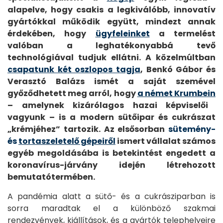
alapelve, hogy csakis a legkiválóbb, innovatív
gyártókkal működik együtt, mindezt annak
érdekében, hogy
ügyfeleinket
a termelést
valóban a leghatékonyabbá tevő
technológiával tudjuk ellátni. A közelmúltban
csapatunk két oszlopos tagja
, Benkó Gábor és
Verasztó Balázs ismét a saját szemével
győződhetett meg arról, hogy
a német Krumbein
– amelynek kizárólagos hazai képviselői
vagyunk – is a modern sütőipar és cukrászat
„krémjéhez” tartozik. Az elsősorban
sütemény-
és
tortaszeletelő gépeiről
ismert vállalat számos
Főoldal
egyéb megoldásába is betekintést engedett a
koronavírus-járvány idején létrehozott
Termékek
bemutatótermében.
A
A pandémia alatt a sütő- és a cukrásziparban is
Kogépről
sorra maradtak el a különböző szakmai
rendezvények, kiállítások, és a gyártók telephelyeire