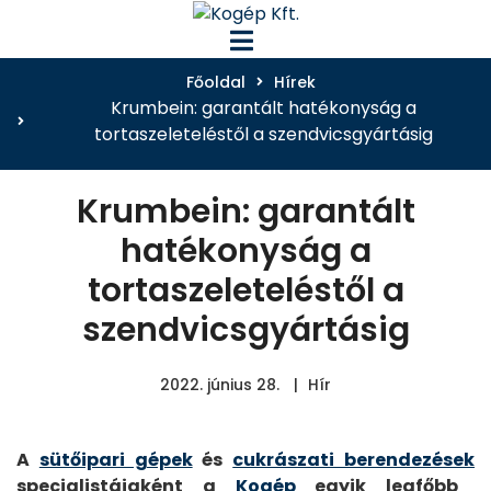
Főoldal
Hírek
Krumbein: garantált hatékonyság a
tortaszeleteléstől a szendvicsgyártásig
Krumbein: garantált
hatékonyság a
tortaszeleteléstől a
szendvicsgyártásig
2022. június 28.
Hír
A
sütőipari gépek
és
cukrászati berendezések
specialistájaként a
Kogép
egyik legfőbb