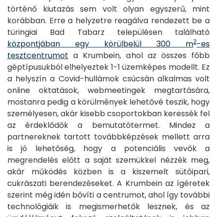
történő kiutazás sem volt olyan egyszerű, mint
Szerviz
korábban. Erre a helyzetre reagálva rendezett be a
Kapcsolat
türingiai Bad Tabarz településen található
2
központjában egy körülbelül 300 m
-es
tesztcentrumot
a Krumbein, ahol az összes főbb
géptípusukból elhelyeztek 1-1 üzemképes modellt. Ez
a helyszín a Covid-hullámok csúcsán alkalmas volt
online oktatások, webmeetingek megtartására,
mostanra pedig a körülmények lehetővé teszik, hogy
személyesen, akár kisebb csoportokban keressék fel
az érdeklődők a bemutatótermet. Mindez a
partnereknek tartott továbbképzések mellett arra
is jó lehetőség, hogy a potenciális vevők a
megrendelés előtt a saját szemükkel nézzék meg,
akár működés közben is a kiszemelt sütőipari,
cukrászati berendezéseket. A Krumbein az ígéretek
szerint még idén bővíti a centrumot, ahol így további
technológiáik is megismerhetők lesznek, és az