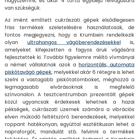
nagyüzemre, és akár 4 torta egyidejű felvágására
van szükségük.
Az imént említett cukrászati gépek elsődlegesen
friss termékek szeletelésére használatosak, de
fontos megjegyezni, hogy a Krumbein rendelkezik
olyan
ultrahangos vágóberendezésekkel
is,
amelyeket kifejezetten a fagyos áruk vágására
fejlesztettek ki. További figyelemre méltó vívmányai
a német vállalatnak azok a
horizontális, automata
piskótavágó gépek
, melyekkel akár 6 rétegre is lehet
szelni a vastagabb piskótatömböket, méghozzá a
legmagasabb elvárásoknak is megfelelő
színvonalon. A tesztcentrumban prezentált gépek
közül ugyancsak érdekesek lehetnek a hazai
pékségek, cukrászati üzemek számára a vibrációs
elven működő feltétszóró berendezések, melyekkel
roppant hatékonyan, egyúttal esztétikusan lehet a
napraforgót, mandulát stb. felvinni a termékek