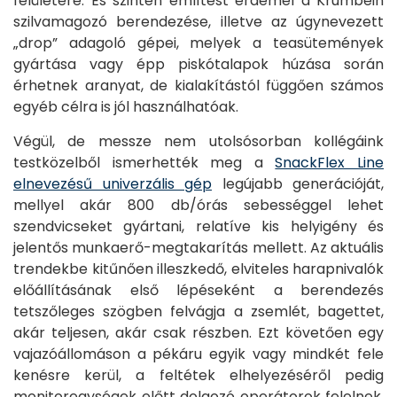
felületére. És szintén említést érdemel a Krumbein
szilvamagozó berendezése, illetve az úgynevezett
„drop” adagoló gépei, melyek a teasütemények
gyártása vagy épp piskótalapok húzása során
érhetnek aranyat, de kialakítástól függően számos
egyéb célra is jól használhatóak.
Végül, de messze nem utolsósorban kollégáink
testközelből ismerhették meg a
SnackFlex Line
elnevezésű univerzális gép
legújabb generációját,
mellyel akár 800 db/órás sebességgel lehet
szendvicseket gyártani, relatíve kis helyigény és
jelentős munkaerő-megtakarítás mellett. Az aktuális
trendekbe kitűnően illeszkedő, elviteles harapnivalók
előállításának első lépéseként a berendezés
tetszőleges szögben felvágja a zsemlét, bagettet,
akár teljesen, akár csak részben. Ezt követően egy
vajazóállomáson a pékáru egyik vagy mindkét fele
kenésre kerül, a feltétek elhelyezéséről pedig
monitoregységek előtt dolgozó operátorok felelnek.