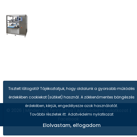
Tisztelt látogató! Tájékoztatjuk, hogy oldalunk a gyorsabb működés
érdekében cookiekat (sütiket) használ. A zökkenőmentes böngészés
érdekében, kérjük, engedélyezze azok használatát.
© 2026
|
Minden jog fenntartva
|
Adatvédelmi nyilatkozat
|
További részletek itt:
Adatvédelmi nyilatkozat
Facebook
Elolvastam, elfogadom