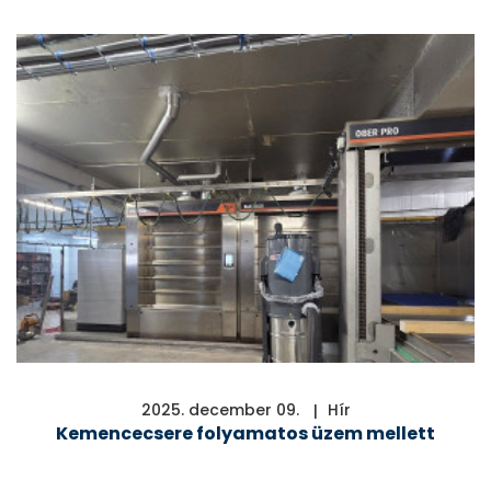
Főoldal
Termékek
A
2025. december 09.
Hír
Kogépről
Kemencecsere folyamatos üzem mellett
Szerviz