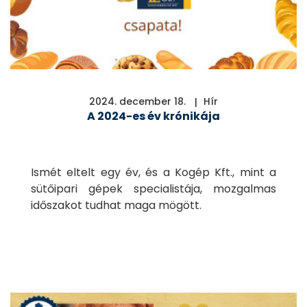
2024. december 18.
Hír
A 2024-es év krónikája
Ismét eltelt egy év, és a Kogép Kft., mint a
sütőipari gépek specialistája, mozgalmas
időszakot tudhat maga mögött.