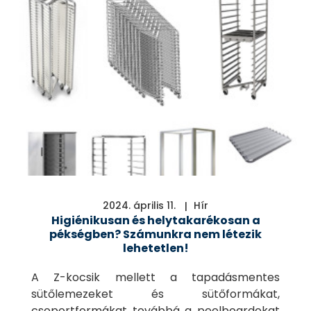
2024. április 11.
Hír
Higiénikusan és helytakarékosan a
pékségben? Számunkra nem létezik
lehetetlen!
A Z-kocsik mellett a tapadásmentes
sütőlemezeket és sütőformákat,
csoportformákat továbbá a peelboardokat