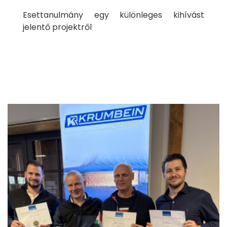
Kapcsolat
Esettanulmány egy különleges kihívást
jelentő projektről