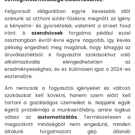
Felgyorsult világunkban egyre kevesebb időt
szánunk az otthoni sütés-főzésre, megnőtt az igény
a kényelmi- és gyorsételek, valamint a street food
iránt. A
szendvicsek
forgalma pédául ezzel
összhangban évről-évre egyre nagyobb, így kevés
pékség engedheti meg magának, hogy kihagyja az
áruválasztékból. A fogyasztói szokásokhoz való
alkalmazkodás elengedhetetlen az
eredményességhez, és ez különösen igaz a 2024-es
esztendőre.
Főoldal
Ám nemcsak a fogyasztói igényeket és változó
Termékek
szokásokat kell követni, hanem szem előtt kell
tartani a gazdaságos üzemelést is. Napjaink egyik
A
égető problémája a munkaerőhiány, amire logikus
Kogépről
válasz az
automatizálás
. Természetesen a
megszokott minőségből nem engedünk, minden
általunk forgalmazott gép állandó