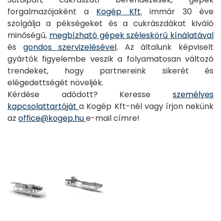
forgalmazójaként a
Kogép Kft
.
immár 30 éve
szolgálja a pékségeket és a cukrászdákat kiváló
minőségű,
megbízható gépek széleskörű kínálatával
és
gondos szervizelésével
. Az általunk képviselt
gyártók figyelembe veszik a folyamatosan változó
trendeket, hogy partnereink sikerét és
elégedettségét növeljék.
Kérdése adódott? Keresse
személyes
kapcsolattartóját
a Kogép Kft-nél vagy írjon nekünk
az
office@kogep.hu
e-mail címre!