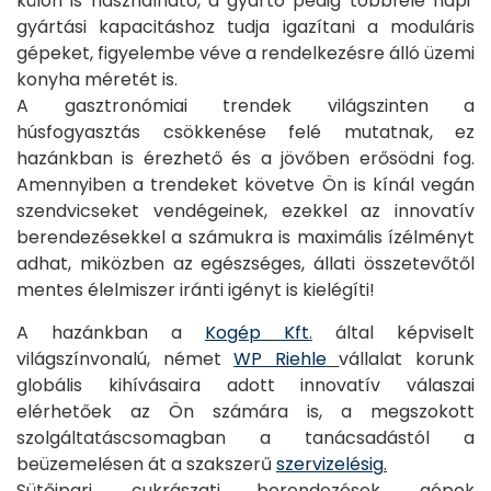
külön is használható, a gyártó pedig többféle napi
gyártási kapacitáshoz tudja igazítani a moduláris
gépeket, figyelembe véve a rendelkezésre álló üzemi
konyha méretét is.
A gasztronómiai trendek világszinten a
húsfogyasztás csökkenése felé mutatnak, ez
hazánkban is érezhető és a jövőben erősödni fog.
Amennyiben a trendeket követve Ön is kínál vegán
szendvicseket vendégeinek, ezekkel az innovatív
berendezésekkel a számukra is maximális ízélményt
adhat, miközben az egészséges, állati összetevőtől
mentes élelmiszer iránti igényt is kielégíti!
A hazánkban a
Kogép Kft
.
által képviselt
világszínvonalú, német
WP Riehle
vállalat korunk
globális kihívásaira adott innovatív válaszai
elérhetőek az Ön számára is, a megszokott
szolgáltatáscsomagban a tanácsadástól a
beüzemelésen át a szakszerű
szervizelésig
.
Sütőipari, cukrászati berendezések, gépek