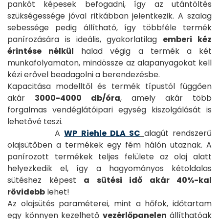
pankót képesek befogadni, így az utántöltés
szükségessége jóval ritkábban jelentkezik. A szalag
sebessége pedig állítható, így többféle termék
panírozására is ideális, gyakorlatilag
emberi kéz
érintése nélkül
halad végig a termék a két
munkafolyamaton, mindössze az alapanyagokat kell
kézi erővel beadagolni a berendezésbe.
Kapacitása modelltől és termék típustól függően
akár
3000-4000 db/óra
, amely akár több
forgalmas vendéglátóipari egység kiszolgálását is
lehetővé teszi.
A
WP Riehle DLA SC
alagút rendszerű
olajsütőben a termékek egy fém hálón utaznak. A
panírozott termékek teljes felülete az olaj alatt
helyezkedik el, így a hagyományos kétoldalas
sütéshez képest
a sütési idő akár 40%-kal
rövidebb
lehet!
Az olajsütés paraméterei, mint a hőfok, időtartam
egy könnyen kezelhető
vezérlőpanelen
állíthatóak