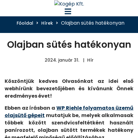
Olajban sütés hatékonyan
Főoldal
Hírek
Olajban sütés hatékonyan
2024. január 31.
Hír
Köszöntjük kedves Olvasónkat az idei első
webhírünk bevezetőjében és kívánunk Önnek
eredményes évet!
Ebben az írásban a
WP Riehle folyamatos üzemű
olajsütő gépeit
mutatjuk be, melyek alkalmasak
többek között szendvicsfeltétként használt
panírozott, olajban sütött termékek hatékony
és megfelelő minőségű előállításához.