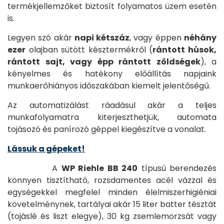
Szerviz
termékjellemzőket biztosít folyamatos üzem esetén
Kapcsolat
is.
Legyen szó akár
napi kétszáz
, vagy éppen
néhány
ezer
olajban sütött késztermékről (
rántott húsok,
rántott sajt, vagy épp rántott zöldségek
), a
kényelmes és hatékony előállítás napjaink
munkaerőhiányos időszakában kiemelt jelentőségű.
Az automatizálást ráadásul akár a teljes
munkafolyamatra kiterjeszthetjük, automata
tojásozó és panírozó géppel kiegészítve a vonalat.
Lássuk a gépeket!
A
WP Riehle BB 240
típusú berendezés
könnyen tisztítható, rozsdamentes acél vázzal és
egységekkel megfelel minden élelmiszerhigiéniai
követelménynek, tartályai akár 15 liter batter tésztát
(tojáslé és liszt elegye), 30 kg zsemlemorzsát vagy