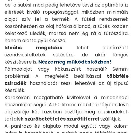
be, a sütési mód pedig lehetővé teszi az optimális íz
elérését kiváló ropogóssággal, miközben minimális
olajat szív fel a termék. A fűtési rendszernek
köszönhetően az olaj hőfoka állandó, a sütés közben
keletkező üledék, morzsa nem ég rá a fűtőszálra,
hanem alatta gyűlik össze.
Ideális megoldás
lehet panírozott
szendvicsfeltétek sütésére, de akár lángos
készítésére is.
Nézze meg működés közben!
Pálmaolajat vagy kókuszzsírt használ? Semmi
probléma! A megfelelő beállítással
többféle
zsiradék
használatát teszi lehetővé az új típusú
készülék.
Kerekeken mozgatható kivitelével a mindennapi
használatot segíti. A 160 literes mobil tartályban levő
olajszűrője két fázisban tisztítja meg a zsiradékot,
tartalék
szűrőbetéttel és szűrőfilterrel
szállítjuk.
A panírozó és olajsütő modul együtt vagy külön-