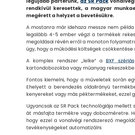
legújabb parterünk,
az SR Pack
vonalvégi
rendkívül keresettek, a magyar munkae
megérett a helyzet a bevetésükre.
A mostanra már idehaza messze nem példa né
legalább 4-5 ember végzi a termékek rekesz
megoldásai révén erről a monoton folyamatró
úgy, hogy a működési költségek csökkentése 
A komplex rendszer „lelke” a
BXF szériás
kartondobozokba vagy műanyag rekeszekbe (a
Fontos kiemelni, hogy a műveletek során eg
Ehelyett a berendezés oldalirányú termékbe
kenyereket vagy más péktermékeket, ezzel gar
Ugyancsak az SR Pack technológiája mellett s
át másfajta termékre vagy dobozméretre. Ha
hogy ezzel a vonalvégi rendszerező megold
tevékenységeket automatizálni.