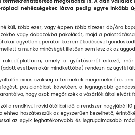
 termékrendszerező megoldásai is. A dán vállala
rőpiaci nehézségeket látva pedig egyre inkább ú
lküli, több ezer, vagy éppen több tízezer db/óra kap
ekbe vagy dobozokba pakolását, majd a palettázással, 
l akár egyetlen operátor közreműködésével gondoskodhat
mellett a munka minőségét illetően sem lesz ok az aggo
rakodóplatform, amely a gyártósorról érkező, már
dott esetben akár mindkettőbe) rendezni az ügyfél ált
yáltalán nincs szükség a termékek megemelésére, ami j
fogást, pozicionálást követően, a legnagyobb gondossá
antálva, hogy azok megőrizzék a vásárlók által elvárt fo
zól a rendkívül rövid átállási idő: a rendszer nagyjából
 ehhez hozzátesszük az egyszerűen kezelhető, érintőkép
ással az egyik leghatékonyabb és legrugalmasabb mód