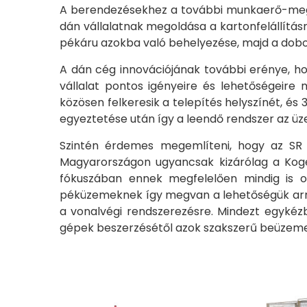
A berendezésekhez a további munkaerő-megta
dán vállalatnak megoldása a kartonfelállítás
pékáru azokba való behelyezése, majd a dob
A dán cég innovációjának további erénye, h
vállalat pontos igényeire és lehetőségeir
közösen felkeresik a telepítés helyszínét, é
egyeztetése után így a leendő rendszer az üze
Szintén érdemes megemlíteni, hogy az S
Magyarországon ugyancsak kizárólag a Kogé
fókuszában ennek megfelelően mindig is 
péküzemeknek így megvan a lehetőségük arra
a vonalvégi rendszerezésre. Mindezt egykéz
gépek beszerzésétől azok szakszerű beüzeme