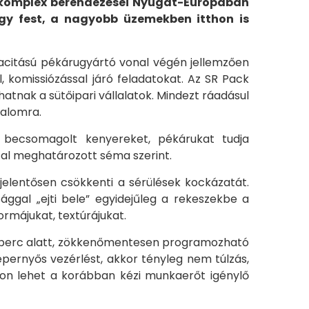
t komplex berendezései Nyugat-Európában
gy fest, a nagyobb üzemekben itthon is
acitású pékárugyártó vonal végén jellemzően
komissiózással járó feladatokat. Az SR Pack
nak a sütőipari vállalatok. Mindezt ráadásul
dalomra.
 becsomagolt kenyereket, pékárukat tudja
al meghatározott séma szerint.
elentősen csökkenti a sérülések kockázatát.
ggal „ejti bele” egyidejűleg a rekeszekbe a
rmájukat, textúrájukat.
 10 perc alatt, zökkenőmentesen programozható
ernyős vezérlést, akkor tényleg nem túlzás,
on lehet a korábban kézi munkaerőt igénylő