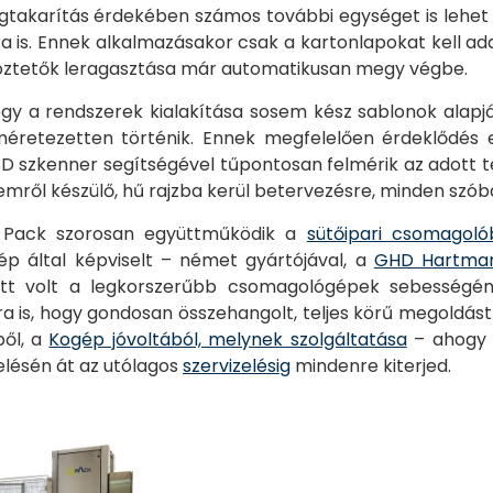
karítás érdekében számos további egységet is lehet k
ra is. Ennek alkalmazásakor csak a kartonlapokat kell ad
oztetők leragasztása már automatikusan megy végbe.
ogy a rendszerek kialakítása sosem kész sablonok alapj
e méretezetten történik. Ennek megfelelően érdeklődé
s 3D szkenner segítségével tűpontosan felmérik az adott 
mről készülő, hű rajzba kerül betervezésre, minden szób
R Pack szorosan együttműködik a
sütőipari csomagol
p által képviselt – német gyártójával, a
GHD Hartma
ott volt a legkorszerűbb csomagológépek sebességén
 is, hogy gondosan összehangolt, teljes körű megoldást
ből, a
Kogép jóvoltából, melynek szolgáltatása
– ahogy
lésén át az utólagos
szervizelésig
mindenre kiterjed.