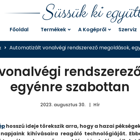
Süssük ki együt
Főoldal
Termékek
A Kogépről
Szerviz
Automatizált vonalvégi rendszerező megoldások, eg
k
 vonalvégi rendszerez
egyénre szabottan
2023. augusztus 30.
Hír
ép
hosszú ideje törekszik arra, hogy a hazai pékség
 napjaink kihívásaira reagáló technológiáját. Ebb