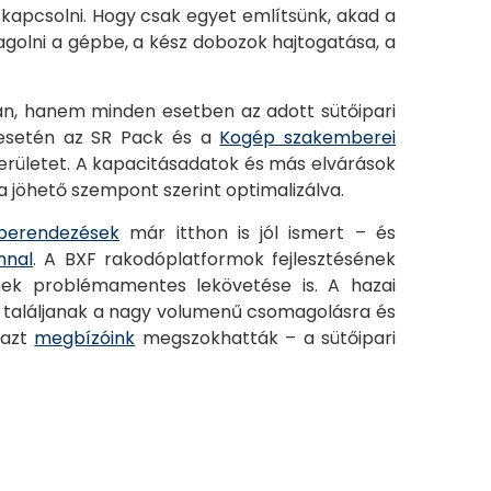
apcsolni. Hogy csak egyet említsünk, akad a
agolni a gépbe, a kész dobozok hajtogatása, a
án, hanem minden esetben az adott sütőipari
s esetén az SR Pack és a
Kogép szakemberei
területet. A kapacitásadatok és más elvárások
a jöhető szempont szerint optimalizálva.
óberendezések
már itthon is jól ismert – és
nnal
. A BXF rakodóplatformok fejlesztésének
ek problémamentes lekövetése is. A hazai
 találjanak a nagy volumenű csomagolásra és
 azt
megbízóink
megszokhatták – a sütőipari