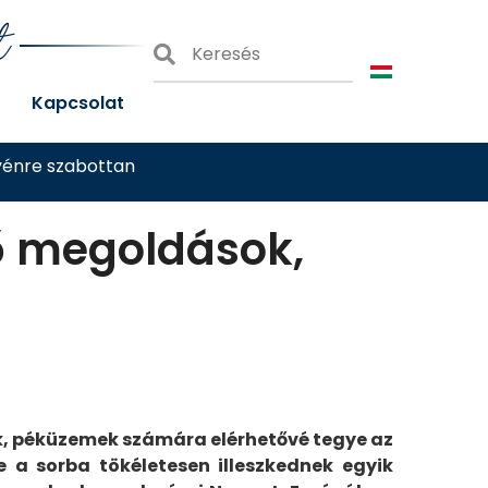
t
Kapcsolat
yénre szabottan
ő megoldások,
ek, péküzemek számára elérhetővé tegye az
e a sorba tökéletesen illeszkednek egyik