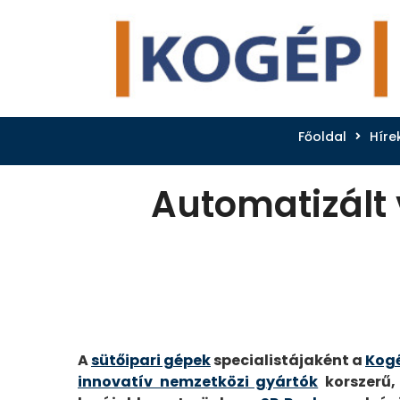
Főoldal
Híre
Automatizált
A
sütőipari gépek
specialistájaként a
Kog
innovatív nemzetközi gyártók
korszerű,