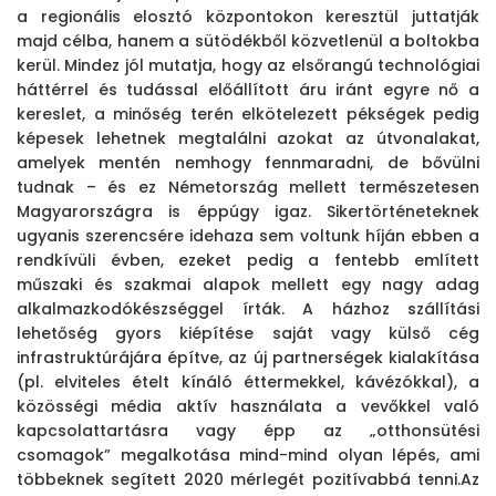
a regionális elosztó központokon keresztül juttatják
majd célba, hanem a sütödékből közvetlenül a boltokba
kerül.
Mindez jól mutatja, hogy az elsőrangú technológiai
háttérrel és tudással előállított áru iránt egyre nő a
kereslet, a minőség terén elkötelezett pékségek pedig
képesek lehetnek megtalálni azokat az útvonalakat,
amelyek mentén nemhogy fennmaradni, de bővülni
tudnak – és ez Németország mellett természetesen
Magyarországra is éppúgy igaz.
Sikertörténeteknek
ugyanis szerencsére idehaza sem voltunk híján ebben a
rendkívüli évben, ezeket pedig a fentebb említett
műszaki és szakmai alapok mellett egy nagy adag
alkalmazkodókészséggel írták. A házhoz szállítási
lehetőség gyors kiépítése saját vagy külső cég
infrastruktúrájára építve, az új partnerségek kialakítása
(pl. elviteles ételt kínáló éttermekkel, kávézókkal), a
közösségi média aktív használata a vevőkkel való
kapcsolattartásra vagy épp az „otthonsütési
csomagok” megalkotása mind-mind olyan lépés, ami
többeknek segített 2020 mérlegét pozitívabbá tenni.
Az