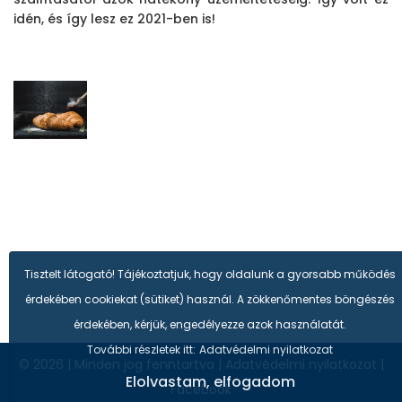
idén, és így lesz ez 2021-ben is!
Tisztelt látogató! Tájékoztatjuk, hogy oldalunk a gyorsabb működés
érdekében cookiekat (sütiket) használ. A zökkenőmentes böngészés
érdekében, kérjük, engedélyezze azok használatát.
További részletek itt:
Adatvédelmi nyilatkozat
© 2026
|
Minden jog fenntartva
|
Adatvédelmi nyilatkozat
|
Elolvastam, elfogadom
Facebook