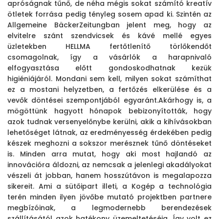
apróságnak tűnő, de néha mégis sokat számító kreatív
ötletek forrása pedig tényleg sosem apad ki. Szintén az
Allgemeine BäckerZeitungban jelent meg, hogy az
elvitelre szánt szendvicsek és kávé mellé egyes
üzletekben HELLMA fertőtlenítő törlőkendőt
csomagolnak, így a vásárlók a harapnivaló
elfogyasztása előtt gondoskodhatnak kezük
higiéniájáról. Mondani sem kell, milyen sokat számíthat
ez a mostani helyzetben, a fertőzés elkerülése és a
vevők döntései szempontjából egyaránt.
Akárhogy is, a
mögöttünk hagyott hónapok bebizonyították, hogy
azok tudnak versenyelőnybe kerülni, akik a kihívásokban
lehetőséget látnak, az eredményesség érdekében pedig
készek meghozni a sokszor merésznek tűnő döntéseket
is. Minden arra mutat, hogy aki most hajlandó az
innovációra áldozni, az nemcsak a jelenlegi akadályokat
vészeli át jobban, hanem hosszútávon is megalapozza
sikereit.
Ami a sütőipart illeti, a Kogép a technológia
terén minden ilyen jövőbe mutató projektben partnere
megbízóinak, a legmodernebb berendezések
szállításától azok hatékony üzemeltetéséig. Így volt ez