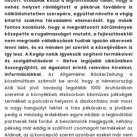
hozott. Utóbbiak közül a legfontosabb talán, hogy a
nehéz helyzet rávilágított a pékáruk továbbra is
Főoldal
nélkülözhetetlen szerepére, egyúttal növelte a végig
Termékek
kitartó szakma társadalmi elismerését. Egy másik
fontos konklúzió, hogy a megváltozott körülmények
közepette a rugalmasságot mutató, a fejlesztésektől
A
nem megriadó vállalkozások tudtak igazán sikeresek
Kogépről
lenni idén, és ez minden jel szerint a közeljövőben is
így lesz. A Kogép nekik igyekszik segíteni termékeivel
és szolgáltatásával – illetve legújabb cikkünkben
Szerviz
összegyűjtött, az ágazatot érintő releváns hírekkel,
Kapcsolat
információkkal.
Az Allgemeine BäckerZeitung a
közelmúltban számolt be arról, hogy a németországi
Aldi Süd jövő tavaszig legalább 1000 áruházában
szeretné a környékbeli, elsősorban kézműves pékségek
termékeit a polcokra helyezni. A diszkontlánc már most
is nagy hangsúlyt fektet a friss pékárukra, a jövőben
pedig a minőség érdekében egyre inkább a legkiválóbb
partnerek felé fordul. A beszámolók megjegyzik, néhány
pékség már eddig is szállított csomagolt termékeket az
Aldinak, az új koncepció szerint azonban ezeket már nem