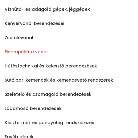
Vízhűtő- és adagoló gépek, jéggépek
Kenyérvonal berendezései
Zsemlevonal
Finompékáru vonal
Hűtéstechnikai és kelesztő berendezések
Sütőipari kemencék és kemencevető rendszerek
Főoldal
Termékek
Szeletelő és csomagoló berendezések
Ládamosó berendezések
A
Kogépről
Késztermék és göngyöleg rendszerezés
Szerviz
Egyéb gépek