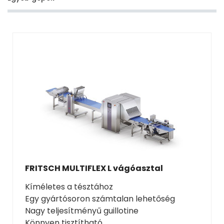
Kapcsolat
FRITSCH MULTIFLEX L vágóasztal
Kíméletes a tésztához
Egy gyártósoron számtalan lehetőség
Nagy teljesítményű guillotine
Könnyen tisztítható